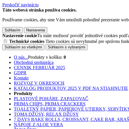
Preskočiť navigáciu
Táto webová stránka používa cookies.
Používame cookies, aby sme Vám umožnili pohodlné prezeranie web
Súhlasím
Nastavenia
Nastavenie cookie
Tu máte možnosť povoliť jednotlivé cookies podľa 
Technické cookies
Tieto cookies sú nevyhnutné pre správnu fu
Súhlasím so všetkými
Súhlasím s vybranými
O nás...
Produkty v košíku:
0
Obchodná spolupráca
CENNIK FEBRUÁR 2025
GDPR
Kontakt
ROZVOZ V OKRESOCH
KATALÓG PRODUKTOV 2025 V PDF NA STIAHNUTIE
Produkty
PLASTOVÉ POHÁRE, ZAPAĽOVAČ
PRIMA CHIPS, PRIMA CRACKERS
TOALETNÝ PAPIER, PAPIEROVÉ UTIERKY, SERVÍTK
TOMA DŽÚSY, RELAX DŽÚSY
7 DAYS BAKE ROLLS, CROISSANT, CAKE BAR, ARA
NÁPOJE Z ALOE VERA