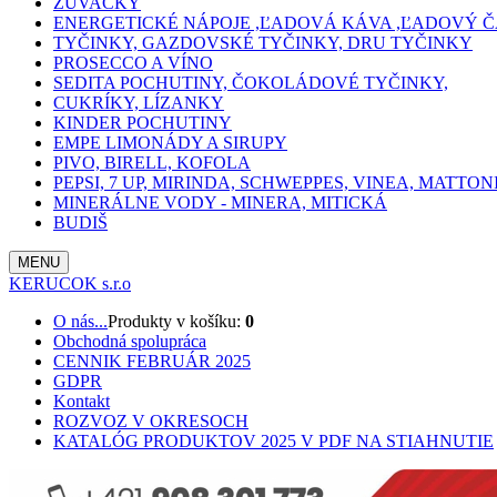
ŽUVAČKY
ENERGETICKÉ NÁPOJE ,ĽADOVÁ KÁVA ,ĽADOVÝ Č
TYČINKY, GAZDOVSKÉ TYČINKY, DRU TYČINKY
PROSECCO A VÍNO
SEDITA POCHUTINY, ČOKOLÁDOVÉ TYČINKY,
CUKRÍKY, LÍZANKY
KINDER POCHUTINY
EMPE LIMONÁDY A SIRUPY
PIVO, BIRELL, KOFOLA
PEPSI, 7 UP, MIRINDA, SCHWEPPES, VINEA, MATTON
MINERÁLNE VODY - MINERA, MITICKÁ
BUDIŠ
MENU
KERUCOK s.r.o
O nás...
Produkty v košíku:
0
Obchodná spolupráca
CENNIK FEBRUÁR 2025
GDPR
Kontakt
ROZVOZ V OKRESOCH
KATALÓG PRODUKTOV 2025 V PDF NA STIAHNUTIE