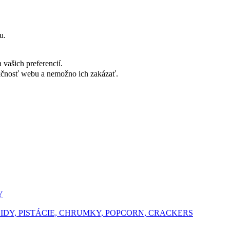
u.
vašich preferencií.
nkčnosť webu a nemožno ich zakázať.
Y
ŠIDY, PISTÁCIE, CHRUMKY, POPCORN, CRACKERS