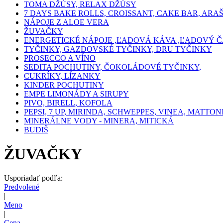
TOMA DŽÚSY, RELAX DŽÚSY
7 DAYS BAKE ROLLS, CROISSANT, CAKE BAR, ARA
NÁPOJE Z ALOE VERA
ŽUVAČKY
ENERGETICKÉ NÁPOJE ,ĽADOVÁ KÁVA ,ĽADOVÝ Č
TYČINKY, GAZDOVSKÉ TYČINKY, DRU TYČINKY
PROSECCO A VÍNO
SEDITA POCHUTINY, ČOKOLÁDOVÉ TYČINKY,
CUKRÍKY, LÍZANKY
KINDER POCHUTINY
EMPE LIMONÁDY A SIRUPY
PIVO, BIRELL, KOFOLA
PEPSI, 7 UP, MIRINDA, SCHWEPPES, VINEA, MATTON
MINERÁLNE VODY - MINERA, MITICKÁ
BUDIŠ
ŽUVAČKY
Usporiadať podľa:
Predvolené
|
Meno
|
Cena