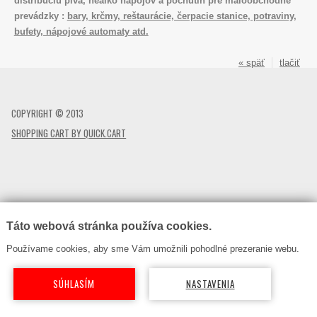
distribúciu piva, nealko nápojov a pochutín pre maloobchodné
prevádzky :
bary, krčmy, reštaurácie, čerpacie stanice, potraviny,
bufety, nápojové automaty atd.
« späť
tlačiť
COPYRIGHT © 2013
SHOPPING CART BY QUICK.CART
Táto webová stránka používa cookies.
Používame cookies, aby sme Vám umožnili pohodlné prezeranie webu.
SÚHLASÍM
NASTAVENIA