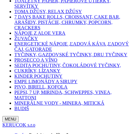
TOALETNÝ PAPIER, PAPIEROVÉ UTIERKY,
SERVÍTKY
TOMA DŽÚSY, RELAX DŽÚSY
7 DAYS BAKE ROLLS, CROISSANT, CAKE BAR,
ARAŠIDY, PISTÁCIE, CHRUMKY, POPCORN,
CRACKERS
NÁPOJE Z ALOE VERA
ŽUVAČKY
ENERGETICKÉ NÁPOJE ,ĽADOVÁ KÁVA ,ĽADOVÝ
ČAJ, GATORADE
TYČINKY, GAZDOVSKÉ TYČINKY, DRU TYČINKY
PROSECCO A VÍNO
SEDITA POCHUTINY, ČOKOLÁDOVÉ TYČINKY,
CUKRÍKY, LÍZANKY
KINDER POCHUTINY
EMPE LIMONÁDY A SIRUPY
PIVO, BIRELL, KOFOLA
PEPSI, 7 UP, MIRINDA, SCHWEPPES, VINEA,
MATTONI
MINERÁLNE VODY - MINERA, MITICKÁ
BUDIŠ
MENU
KERUCOK s.r.o