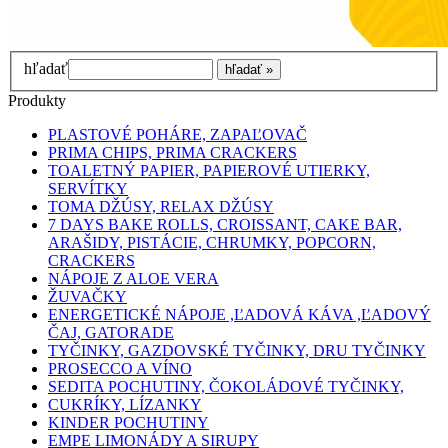
hľadať
Produkty
PLASTOVÉ POHÁRE, ZAPAĽOVAČ
PRIMA CHIPS, PRIMA CRACKERS
TOALETNÝ PAPIER, PAPIEROVÉ UTIERKY,
SERVÍTKY
TOMA DŽÚSY, RELAX DŽÚSY
7 DAYS BAKE ROLLS, CROISSANT, CAKE BAR,
ARAŠIDY, PISTÁCIE, CHRUMKY, POPCORN,
CRACKERS
NÁPOJE Z ALOE VERA
ŽUVAČKY
ENERGETICKÉ NÁPOJE ,ĽADOVÁ KÁVA ,ĽADOVÝ
ČAJ, GATORADE
TYČINKY, GAZDOVSKÉ TYČINKY, DRU TYČINKY
PROSECCO A VÍNO
SEDITA POCHUTINY, ČOKOLÁDOVÉ TYČINKY,
CUKRÍKY, LÍZANKY
KINDER POCHUTINY
EMPE LIMONÁDY A SIRUPY