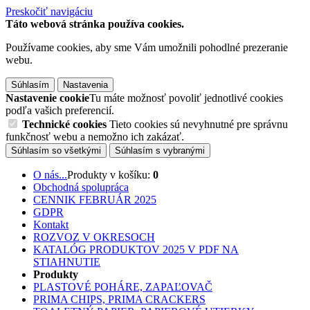
Preskočiť navigáciu
Táto webová stránka používa cookies.
Používame cookies, aby sme Vám umožnili pohodlné prezeranie
webu.
Súhlasím
Nastavenia
Nastavenie cookie
Tu máte možnosť povoliť jednotlivé cookies
podľa vašich preferencií.
Technické cookies
Tieto cookies sú nevyhnutné pre správnu
funkčnosť webu a nemožno ich zakázať.
Súhlasím so všetkými
Súhlasím s vybranými
O nás...
Produkty v košíku:
0
Obchodná spolupráca
CENNIK FEBRUÁR 2025
GDPR
Kontakt
ROZVOZ V OKRESOCH
KATALÓG PRODUKTOV 2025 V PDF NA
STIAHNUTIE
Produkty
PLASTOVÉ POHÁRE, ZAPAĽOVAČ
PRIMA CHIPS, PRIMA CRACKERS