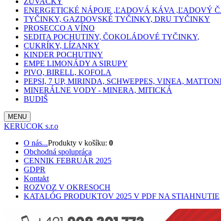
ŽUVAČKY
ENERGETICKÉ NÁPOJE ,ĽADOVÁ KÁVA ,ĽADOVÝ Č
TYČINKY, GAZDOVSKÉ TYČINKY, DRU TYČINKY
PROSECCO A VÍNO
SEDITA POCHUTINY, ČOKOLÁDOVÉ TYČINKY,
CUKRÍKY, LÍZANKY
KINDER POCHUTINY
EMPE LIMONÁDY A SIRUPY
PIVO, BIRELL, KOFOLA
PEPSI, 7 UP, MIRINDA, SCHWEPPES, VINEA, MATTON
MINERÁLNE VODY - MINERA, MITICKÁ
BUDIŠ
MENU
KERUCOK s.r.o
O nás...
Produkty v košíku:
0
Obchodná spolupráca
CENNIK FEBRUÁR 2025
GDPR
Kontakt
ROZVOZ V OKRESOCH
KATALÓG PRODUKTOV 2025 V PDF NA STIAHNUTIE