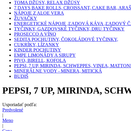
TOMA DŽÚSY, RELAX DŽÚSY
7 DAYS BAKE ROLLS, CROISSANT, CAKE BAR, ARA
NÁPOJE Z ALOE VERA
ŽUVAČKY
ENERGETICKÉ NÁPOJE ,ĽADOVÁ KÁVA ,ĽADOVÝ Č
TYČINKY, GAZDOVSKÉ TYČINKY, DRU TYČINKY
PROSECCO A VÍNO
SEDITA POCHUTINY, ČOKOLÁDOVÉ TYČINKY,
CUKRÍKY, LÍZANKY
KINDER POCHUTINY
EMPE LIMONÁDY A SIRUPY
PIVO, BIRELL, KOFOLA
PEPSI, 7 UP, MIRINDA, SCHWEPPES, VINEA, MATTON
MINERÁLNE VODY - MINERA, MITICKÁ
BUDIŠ
PEPSI, 7 UP, MIRINDA, SC
Usporiadať podľa:
Predvolené
|
Meno
|
Cena