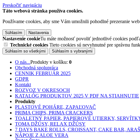
Preskočiť navigáciu
Táto webová stránka používa cookies.
Používame cookies, aby sme Vám umožnili pohodlné prezeranie web
Súhlasím
Nastavenia
Nastavenie cookie
Tu máte možnosť povoliť jednotlivé cookies podľa 
Technické cookies
Tieto cookies sú nevyhnutné pre správnu fu
Súhlasím so všetkými
Súhlasím s vybranými
O nás...
Produkty v košíku:
0
Obchodná spolupráca
CENNIK FEBRUÁR 2025
GDPR
Kontakt
ROZVOZ V OKRESOCH
KATALÓG PRODUKTOV 2025 V PDF NA STIAHNUTIE
Produkty
PLASTOVÉ POHÁRE, ZAPAĽOVAČ
PRIMA CHIPS, PRIMA CRACKERS
TOALETNÝ PAPIER, PAPIEROVÉ UTIERKY, SERVÍTK
TOMA DŽÚSY, RELAX DŽÚSY
7 DAYS BAKE ROLLS, CROISSANT, CAKE BAR, ARA
NÁPOJE Z ALOE VERA