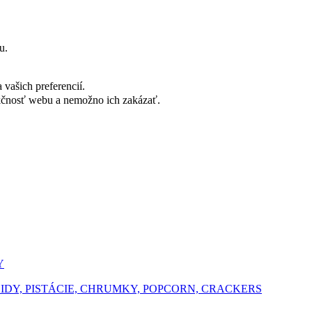
u.
vašich preferencií.
nkčnosť webu a nemožno ich zakázať.
Y
ŠIDY, PISTÁCIE, CHRUMKY, POPCORN, CRACKERS