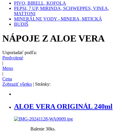
PIVO, BIRELL, KOFOLA
PEPSI, 7 UP, MIRINDA, SCHWEPPES, VINEA,
MATTONI
MINERÁLNE VODY - MINERA, MITICKÁ
BUDIŠ
NÁPOJE Z ALOE VERA
Usporiadať podľa:
Predvolené
|
Meno
|
Cena
Zobraziť všetko
| Stránky:
ALOE VERA ORIGINÁL 240ml
Balenie 30ks.