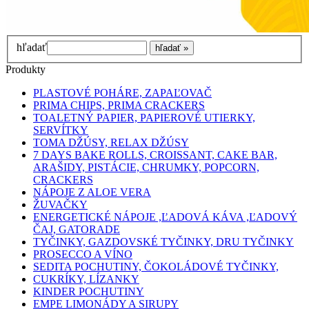
hľadať
Produkty
PLASTOVÉ POHÁRE, ZAPAĽOVAČ
PRIMA CHIPS, PRIMA CRACKERS
TOALETNÝ PAPIER, PAPIEROVÉ UTIERKY,
SERVÍTKY
TOMA DŽÚSY, RELAX DŽÚSY
7 DAYS BAKE ROLLS, CROISSANT, CAKE BAR,
ARAŠIDY, PISTÁCIE, CHRUMKY, POPCORN,
CRACKERS
NÁPOJE Z ALOE VERA
ŽUVAČKY
ENERGETICKÉ NÁPOJE ,ĽADOVÁ KÁVA ,ĽADOVÝ
ČAJ, GATORADE
TYČINKY, GAZDOVSKÉ TYČINKY, DRU TYČINKY
PROSECCO A VÍNO
SEDITA POCHUTINY, ČOKOLÁDOVÉ TYČINKY,
CUKRÍKY, LÍZANKY
KINDER POCHUTINY
EMPE LIMONÁDY A SIRUPY