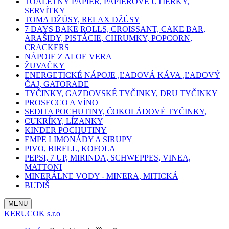
TOALETNÝ PAPIER, PAPIEROVÉ UTIERKY,
SERVÍTKY
TOMA DŽÚSY, RELAX DŽÚSY
7 DAYS BAKE ROLLS, CROISSANT, CAKE BAR,
ARAŠIDY, PISTÁCIE, CHRUMKY, POPCORN,
CRACKERS
NÁPOJE Z ALOE VERA
ŽUVAČKY
ENERGETICKÉ NÁPOJE ,ĽADOVÁ KÁVA ,ĽADOVÝ
ČAJ, GATORADE
TYČINKY, GAZDOVSKÉ TYČINKY, DRU TYČINKY
PROSECCO A VÍNO
SEDITA POCHUTINY, ČOKOLÁDOVÉ TYČINKY,
CUKRÍKY, LÍZANKY
KINDER POCHUTINY
EMPE LIMONÁDY A SIRUPY
PIVO, BIRELL, KOFOLA
PEPSI, 7 UP, MIRINDA, SCHWEPPES, VINEA,
MATTONI
MINERÁLNE VODY - MINERA, MITICKÁ
BUDIŠ
MENU
KERUCOK s.r.o