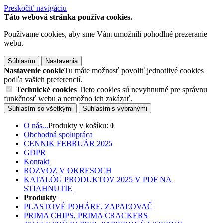
Preskočiť navigáciu
Táto webová stránka používa cookies.
Používame cookies, aby sme Vám umožnili pohodlné prezeranie
webu.
Súhlasím
Nastavenia
Nastavenie cookie
Tu máte možnosť povoliť jednotlivé cookies
podľa vašich preferencií.
Technické cookies
Tieto cookies sú nevyhnutné pre správnu
funkčnosť webu a nemožno ich zakázať.
Súhlasím so všetkými
Súhlasím s vybranými
O nás...
Produkty v košíku:
0
Obchodná spolupráca
CENNIK FEBRUÁR 2025
GDPR
Kontakt
ROZVOZ V OKRESOCH
KATALÓG PRODUKTOV 2025 V PDF NA
STIAHNUTIE
Produkty
PLASTOVÉ POHÁRE, ZAPAĽOVAČ
PRIMA CHIPS, PRIMA CRACKERS