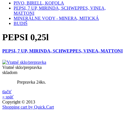
PIVO, BIRELL, KOFOLA
PEPSI, 7 UP, MIRINDA, SCHWEPPES, VINEA,
MATTONI
MINERÁLNE VODY - MINERA, MITICKÁ
BUDIŠ
PEPSI 0,25l
PEPSI, 7 UP, MIRINDA, SCHWEPPES, VINEA, MATTONI
Vratné sklo/prepravka
skladom
Prepravka 24ks.
tlačiť
« späť
Copyright © 2013
Shopping cart by Quick.Cart