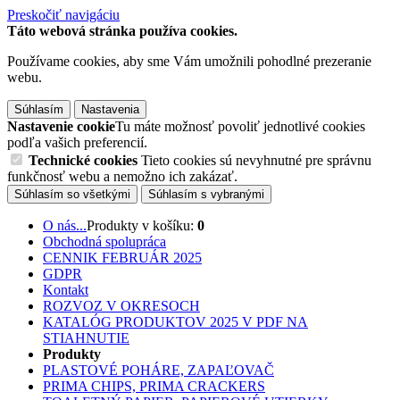
Preskočiť navigáciu
Táto webová stránka používa cookies.
Používame cookies, aby sme Vám umožnili pohodlné prezeranie
webu.
Súhlasím
Nastavenia
Nastavenie cookie
Tu máte možnosť povoliť jednotlivé cookies
podľa vašich preferencií.
Technické cookies
Tieto cookies sú nevyhnutné pre správnu
funkčnosť webu a nemožno ich zakázať.
Súhlasím so všetkými
Súhlasím s vybranými
O nás...
Produkty v košíku:
0
Obchodná spolupráca
CENNIK FEBRUÁR 2025
GDPR
Kontakt
ROZVOZ V OKRESOCH
KATALÓG PRODUKTOV 2025 V PDF NA
STIAHNUTIE
Produkty
PLASTOVÉ POHÁRE, ZAPAĽOVAČ
PRIMA CHIPS, PRIMA CRACKERS