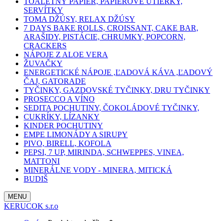
TOALETNÝ PAPIER, PAPIEROVÉ UTIERKY,
SERVÍTKY
TOMA DŽÚSY, RELAX DŽÚSY
7 DAYS BAKE ROLLS, CROISSANT, CAKE BAR,
ARAŠIDY, PISTÁCIE, CHRUMKY, POPCORN,
CRACKERS
NÁPOJE Z ALOE VERA
ŽUVAČKY
ENERGETICKÉ NÁPOJE ,ĽADOVÁ KÁVA ,ĽADOVÝ
ČAJ, GATORADE
TYČINKY, GAZDOVSKÉ TYČINKY, DRU TYČINKY
PROSECCO A VÍNO
SEDITA POCHUTINY, ČOKOLÁDOVÉ TYČINKY,
CUKRÍKY, LÍZANKY
KINDER POCHUTINY
EMPE LIMONÁDY A SIRUPY
PIVO, BIRELL, KOFOLA
PEPSI, 7 UP, MIRINDA, SCHWEPPES, VINEA,
MATTONI
MINERÁLNE VODY - MINERA, MITICKÁ
BUDIŠ
MENU
KERUCOK s.r.o