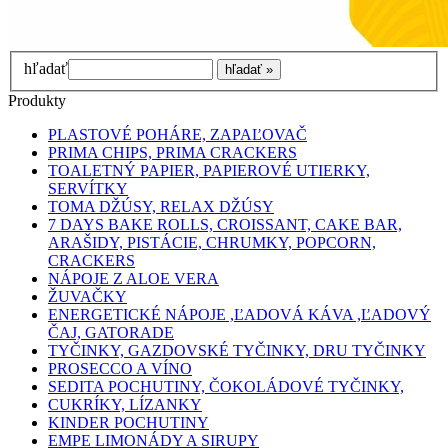
hľadať
Produkty
PLASTOVÉ POHÁRE, ZAPAĽOVAČ
PRIMA CHIPS, PRIMA CRACKERS
TOALETNÝ PAPIER, PAPIEROVÉ UTIERKY,
SERVÍTKY
TOMA DŽÚSY, RELAX DŽÚSY
7 DAYS BAKE ROLLS, CROISSANT, CAKE BAR,
ARAŠIDY, PISTÁCIE, CHRUMKY, POPCORN,
CRACKERS
NÁPOJE Z ALOE VERA
ŽUVAČKY
ENERGETICKÉ NÁPOJE ,ĽADOVÁ KÁVA ,ĽADOVÝ
ČAJ, GATORADE
TYČINKY, GAZDOVSKÉ TYČINKY, DRU TYČINKY
PROSECCO A VÍNO
SEDITA POCHUTINY, ČOKOLÁDOVÉ TYČINKY,
CUKRÍKY, LÍZANKY
KINDER POCHUTINY
EMPE LIMONÁDY A SIRUPY