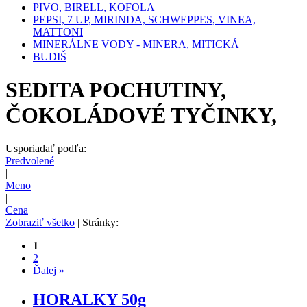
PIVO, BIRELL, KOFOLA
PEPSI, 7 UP, MIRINDA, SCHWEPPES, VINEA,
MATTONI
MINERÁLNE VODY - MINERA, MITICKÁ
BUDIŠ
SEDITA POCHUTINY,
ČOKOLÁDOVÉ TYČINKY,
Usporiadať podľa:
Predvolené
|
Meno
|
Cena
Zobraziť všetko
| Stránky:
1
2
Ďalej »
HORALKY 50g