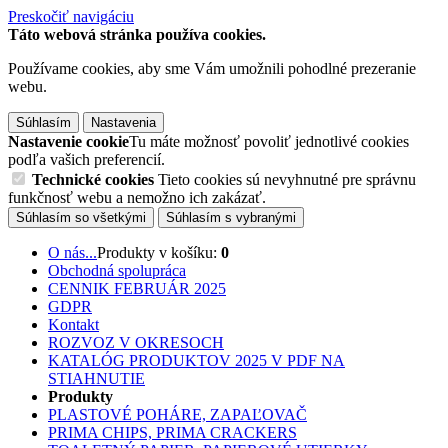
Preskočiť navigáciu
Táto webová stránka používa cookies.
Používame cookies, aby sme Vám umožnili pohodlné prezeranie
webu.
Súhlasím
Nastavenia
Nastavenie cookie
Tu máte možnosť povoliť jednotlivé cookies
podľa vašich preferencií.
Technické cookies
Tieto cookies sú nevyhnutné pre správnu
funkčnosť webu a nemožno ich zakázať.
Súhlasím so všetkými
Súhlasím s vybranými
O nás...
Produkty v košíku:
0
Obchodná spolupráca
CENNIK FEBRUÁR 2025
GDPR
Kontakt
ROZVOZ V OKRESOCH
KATALÓG PRODUKTOV 2025 V PDF NA
STIAHNUTIE
Produkty
PLASTOVÉ POHÁRE, ZAPAĽOVAČ
PRIMA CHIPS, PRIMA CRACKERS