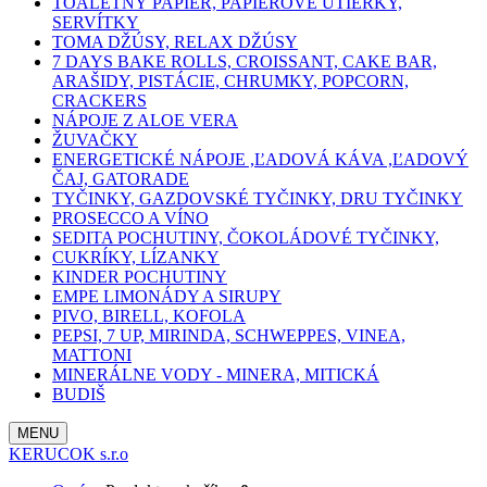
TOALETNÝ PAPIER, PAPIEROVÉ UTIERKY,
SERVÍTKY
TOMA DŽÚSY, RELAX DŽÚSY
7 DAYS BAKE ROLLS, CROISSANT, CAKE BAR,
ARAŠIDY, PISTÁCIE, CHRUMKY, POPCORN,
CRACKERS
NÁPOJE Z ALOE VERA
ŽUVAČKY
ENERGETICKÉ NÁPOJE ,ĽADOVÁ KÁVA ,ĽADOVÝ
ČAJ, GATORADE
TYČINKY, GAZDOVSKÉ TYČINKY, DRU TYČINKY
PROSECCO A VÍNO
SEDITA POCHUTINY, ČOKOLÁDOVÉ TYČINKY,
CUKRÍKY, LÍZANKY
KINDER POCHUTINY
EMPE LIMONÁDY A SIRUPY
PIVO, BIRELL, KOFOLA
PEPSI, 7 UP, MIRINDA, SCHWEPPES, VINEA,
MATTONI
MINERÁLNE VODY - MINERA, MITICKÁ
BUDIŠ
MENU
KERUCOK s.r.o