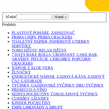
hľadať
Produkty
PLASTOVÉ POHÁRE, ZAPAĽOVAČ
PRIMA CHIPS, PRIMA CRACKERS
TOALETNÝ PAPIER, PAPIEROVÉ UTIERKY,
SERVÍTKY
TOMA DŽÚSY, RELAX DŽÚSY
7 DAYS BAKE ROLLS, CROISSANT, CAKE BAR,
ARAŠIDY, PISTÁCIE, CHRUMKY, POPCORN,
CRACKERS
NÁPOJE Z ALOE VERA
ŽUVAČKY
ENERGETICKÉ NÁPOJE ,ĽADOVÁ KÁVA ,ĽADOVÝ
ČAJ, GATORADE
TYČINKY, GAZDOVSKÉ TYČINKY, DRU TYČINKY
PROSECCO A VÍNO
SEDITA POCHUTINY, ČOKOLÁDOVÉ TYČINKY,
CUKRÍKY, LÍZANKY
KINDER POCHUTINY
EMPE LIMONÁDY A SIRUPY