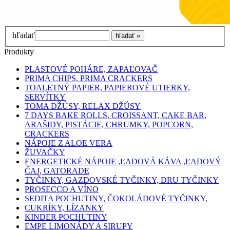
hľadať
Produkty
PLASTOVÉ POHÁRE, ZAPAĽOVAČ
PRIMA CHIPS, PRIMA CRACKERS
TOALETNÝ PAPIER, PAPIEROVÉ UTIERKY,
SERVÍTKY
TOMA DŽÚSY, RELAX DŽÚSY
7 DAYS BAKE ROLLS, CROISSANT, CAKE BAR,
ARAŠIDY, PISTÁCIE, CHRUMKY, POPCORN,
CRACKERS
NÁPOJE Z ALOE VERA
ŽUVAČKY
ENERGETICKÉ NÁPOJE ,ĽADOVÁ KÁVA ,ĽADOVÝ
ČAJ, GATORADE
TYČINKY, GAZDOVSKÉ TYČINKY, DRU TYČINKY
PROSECCO A VÍNO
SEDITA POCHUTINY, ČOKOLÁDOVÉ TYČINKY,
CUKRÍKY, LÍZANKY
KINDER POCHUTINY
EMPE LIMONÁDY A SIRUPY