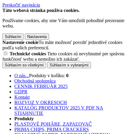
Preskočiť navigáciu
Táto webová stránka používa cookies.
Používame cookies, aby sme Vám umožnili pohodlné prezeranie
webu.
Súhlasím
Nastavenia
Nastavenie cookie
Tu máte možnosť povoliť jednotlivé cookies
podľa vašich preferencií.
Technické cookies
Tieto cookies sú nevyhnutné pre správnu
funkčnosť webu a nemožno ich zakázať.
Súhlasím so všetkými
Súhlasím s vybranými
O nás...
Produkty v košíku:
0
Obchodná spolupráca
CENNIK FEBRUÁR 2025
GDPR
Kontakt
ROZVOZ V OKRESOCH
KATALÓG PRODUKTOV 2025 V PDF NA
STIAHNUTIE
Produkty
PLASTOVÉ POHÁRE, ZAPAĽOVAČ
PRIMA CHIPS, PRIMA CRACKERS