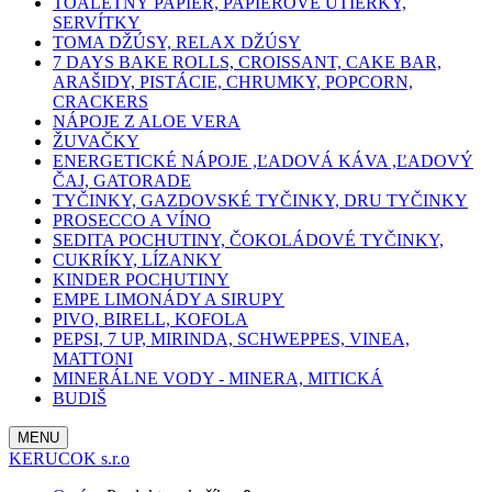
TOALETNÝ PAPIER, PAPIEROVÉ UTIERKY,
SERVÍTKY
TOMA DŽÚSY, RELAX DŽÚSY
7 DAYS BAKE ROLLS, CROISSANT, CAKE BAR,
ARAŠIDY, PISTÁCIE, CHRUMKY, POPCORN,
CRACKERS
NÁPOJE Z ALOE VERA
ŽUVAČKY
ENERGETICKÉ NÁPOJE ,ĽADOVÁ KÁVA ,ĽADOVÝ
ČAJ, GATORADE
TYČINKY, GAZDOVSKÉ TYČINKY, DRU TYČINKY
PROSECCO A VÍNO
SEDITA POCHUTINY, ČOKOLÁDOVÉ TYČINKY,
CUKRÍKY, LÍZANKY
KINDER POCHUTINY
EMPE LIMONÁDY A SIRUPY
PIVO, BIRELL, KOFOLA
PEPSI, 7 UP, MIRINDA, SCHWEPPES, VINEA,
MATTONI
MINERÁLNE VODY - MINERA, MITICKÁ
BUDIŠ
MENU
KERUCOK s.r.o