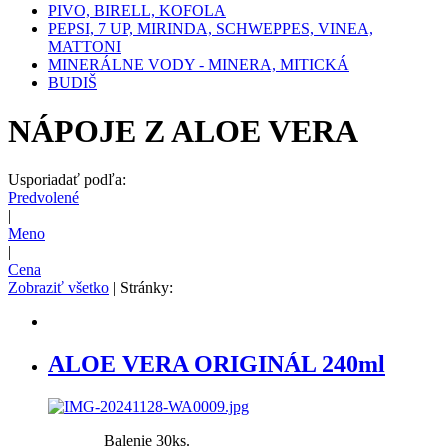
PIVO, BIRELL, KOFOLA
PEPSI, 7 UP, MIRINDA, SCHWEPPES, VINEA,
MATTONI
MINERÁLNE VODY - MINERA, MITICKÁ
BUDIŠ
NÁPOJE Z ALOE VERA
Usporiadať podľa:
Predvolené
|
Meno
|
Cena
Zobraziť všetko
| Stránky:
ALOE VERA ORIGINÁL 240ml
Balenie 30ks.