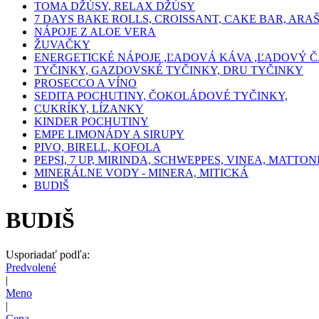
TOMA DŽÚSY, RELAX DŽÚSY
7 DAYS BAKE ROLLS, CROISSANT, CAKE BAR, ARA
NÁPOJE Z ALOE VERA
ŽUVAČKY
ENERGETICKÉ NÁPOJE ,ĽADOVÁ KÁVA ,ĽADOVÝ Č
TYČINKY, GAZDOVSKÉ TYČINKY, DRU TYČINKY
PROSECCO A VÍNO
SEDITA POCHUTINY, ČOKOLÁDOVÉ TYČINKY,
CUKRÍKY, LÍZANKY
KINDER POCHUTINY
EMPE LIMONÁDY A SIRUPY
PIVO, BIRELL, KOFOLA
PEPSI, 7 UP, MIRINDA, SCHWEPPES, VINEA, MATTON
MINERÁLNE VODY - MINERA, MITICKÁ
BUDIŠ
BUDIŠ
Usporiadať podľa:
Predvolené
|
Meno
|
Cena