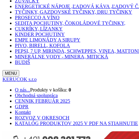
ŽUVAČKY
ENERGETICKÉ NÁPOJE ,ĽADOVÁ KÁVA ,ĽADOVÝ Č
TYČINKY, GAZDOVSKÉ TYČINKY, DRU TYČINKY
PROSECCO A VÍNO
SEDITA POCHUTINY, ČOKOLÁDOVÉ TYČINKY,
CUKRÍKY, LÍZANKY
KINDER POCHUTINY
EMPE LIMONÁDY A SIRUPY
PIVO, BIRELL, KOFOLA
PEPSI, 7 UP, MIRINDA, SCHWEPPES, VINEA, MATTON
MINERÁLNE VODY - MINERA, MITICKÁ
BUDIŠ
MENU
KERUCOK s.r.o
O nás...
Produkty v košíku:
0
Obchodná spolupráca
CENNIK FEBRUÁR 2025
GDPR
Kontakt
ROZVOZ V OKRESOCH
KATALÓG PRODUKTOV 2025 V PDF NA STIAHNUTIE