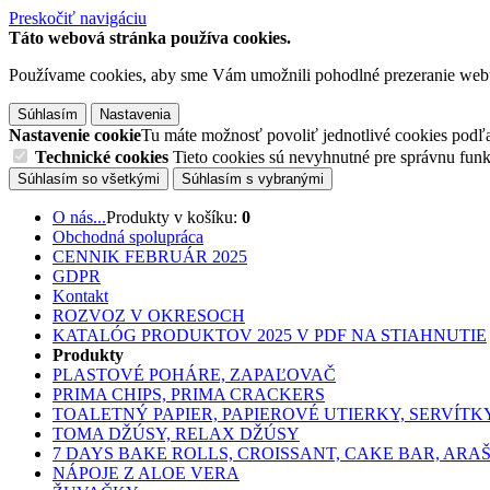
Preskočiť navigáciu
Táto webová stránka používa cookies.
Používame cookies, aby sme Vám umožnili pohodlné prezeranie web
Súhlasím
Nastavenia
Nastavenie cookie
Tu máte možnosť povoliť jednotlivé cookies podľa 
Technické cookies
Tieto cookies sú nevyhnutné pre správnu fu
Súhlasím so všetkými
Súhlasím s vybranými
O nás...
Produkty v košíku:
0
Obchodná spolupráca
CENNIK FEBRUÁR 2025
GDPR
Kontakt
ROZVOZ V OKRESOCH
KATALÓG PRODUKTOV 2025 V PDF NA STIAHNUTIE
Produkty
PLASTOVÉ POHÁRE, ZAPAĽOVAČ
PRIMA CHIPS, PRIMA CRACKERS
TOALETNÝ PAPIER, PAPIEROVÉ UTIERKY, SERVÍTK
TOMA DŽÚSY, RELAX DŽÚSY
7 DAYS BAKE ROLLS, CROISSANT, CAKE BAR, ARA
NÁPOJE Z ALOE VERA