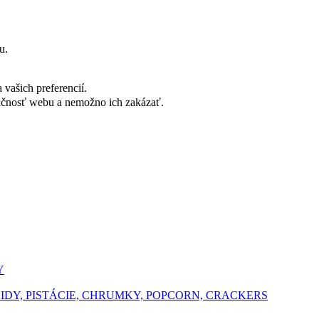
u.
vašich preferencií.
nkčnosť webu a nemožno ich zakázať.
Y
ŠIDY, PISTÁCIE, CHRUMKY, POPCORN, CRACKERS