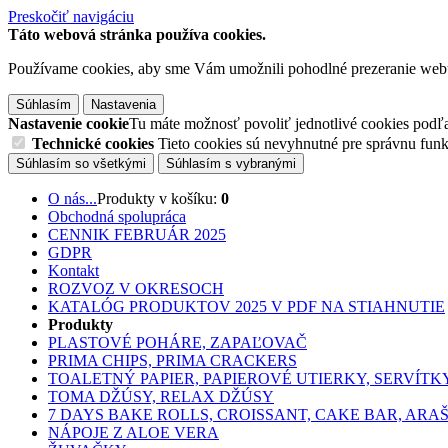
Preskočiť navigáciu
Táto webová stránka používa cookies.
Používame cookies, aby sme Vám umožnili pohodlné prezeranie web
Súhlasím
Nastavenia
Nastavenie cookie
Tu máte možnosť povoliť jednotlivé cookies podľa 
Technické cookies
Tieto cookies sú nevyhnutné pre správnu fu
Súhlasím so všetkými
Súhlasím s vybranými
O nás...
Produkty v košíku:
0
Obchodná spolupráca
CENNIK FEBRUÁR 2025
GDPR
Kontakt
ROZVOZ V OKRESOCH
KATALÓG PRODUKTOV 2025 V PDF NA STIAHNUTIE
Produkty
PLASTOVÉ POHÁRE, ZAPAĽOVAČ
PRIMA CHIPS, PRIMA CRACKERS
TOALETNÝ PAPIER, PAPIEROVÉ UTIERKY, SERVÍTK
TOMA DŽÚSY, RELAX DŽÚSY
7 DAYS BAKE ROLLS, CROISSANT, CAKE BAR, ARA
NÁPOJE Z ALOE VERA