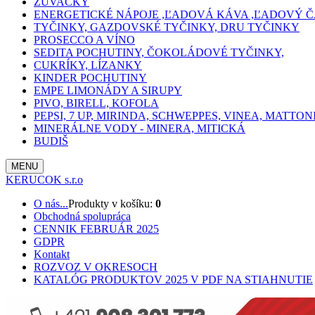
ŽUVAČKY
ENERGETICKÉ NÁPOJE ,ĽADOVÁ KÁVA ,ĽADOVÝ Č
TYČINKY, GAZDOVSKÉ TYČINKY, DRU TYČINKY
PROSECCO A VÍNO
SEDITA POCHUTINY, ČOKOLÁDOVÉ TYČINKY,
CUKRÍKY, LÍZANKY
KINDER POCHUTINY
EMPE LIMONÁDY A SIRUPY
PIVO, BIRELL, KOFOLA
PEPSI, 7 UP, MIRINDA, SCHWEPPES, VINEA, MATTON
MINERÁLNE VODY - MINERA, MITICKÁ
BUDIŠ
MENU
KERUCOK s.r.o
O nás...
Produkty v košíku:
0
Obchodná spolupráca
CENNIK FEBRUÁR 2025
GDPR
Kontakt
ROZVOZ V OKRESOCH
KATALÓG PRODUKTOV 2025 V PDF NA STIAHNUTIE