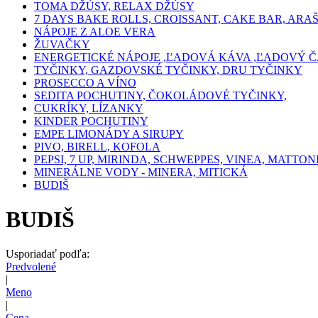
TOMA DŽÚSY, RELAX DŽÚSY
7 DAYS BAKE ROLLS, CROISSANT, CAKE BAR, ARA
NÁPOJE Z ALOE VERA
ŽUVAČKY
ENERGETICKÉ NÁPOJE ,ĽADOVÁ KÁVA ,ĽADOVÝ Č
TYČINKY, GAZDOVSKÉ TYČINKY, DRU TYČINKY
PROSECCO A VÍNO
SEDITA POCHUTINY, ČOKOLÁDOVÉ TYČINKY,
CUKRÍKY, LÍZANKY
KINDER POCHUTINY
EMPE LIMONÁDY A SIRUPY
PIVO, BIRELL, KOFOLA
PEPSI, 7 UP, MIRINDA, SCHWEPPES, VINEA, MATTON
MINERÁLNE VODY - MINERA, MITICKÁ
BUDIŠ
BUDIŠ
Usporiadať podľa:
Predvolené
|
Meno
|
Cena