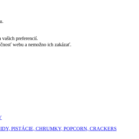
u.
vašich preferencií.
nkčnosť webu a nemožno ich zakázať.
Y
ŠIDY, PISTÁCIE, CHRUMKY, POPCORN, CRACKERS