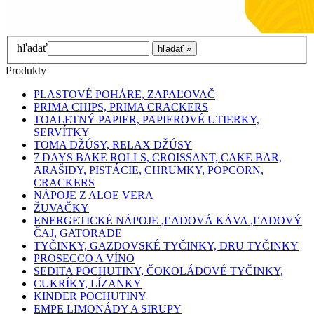
hľadať
Produkty
PLASTOVÉ POHÁRE, ZAPAĽOVAČ
PRIMA CHIPS, PRIMA CRACKERS
TOALETNÝ PAPIER, PAPIEROVÉ UTIERKY,
SERVÍTKY
TOMA DŽÚSY, RELAX DŽÚSY
7 DAYS BAKE ROLLS, CROISSANT, CAKE BAR,
ARAŠIDY, PISTÁCIE, CHRUMKY, POPCORN,
CRACKERS
NÁPOJE Z ALOE VERA
ŽUVAČKY
ENERGETICKÉ NÁPOJE ,ĽADOVÁ KÁVA ,ĽADOVÝ
ČAJ, GATORADE
TYČINKY, GAZDOVSKÉ TYČINKY, DRU TYČINKY
PROSECCO A VÍNO
SEDITA POCHUTINY, ČOKOLÁDOVÉ TYČINKY,
CUKRÍKY, LÍZANKY
KINDER POCHUTINY
EMPE LIMONÁDY A SIRUPY