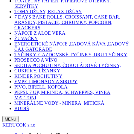
TOALETNÝ PAPIER, PAPIEROVÉ UTIERKY,
SERVÍTKY
TOMA DŽÚSY, RELAX DŽÚSY
7 DAYS BAKE ROLLS, CROISSANT, CAKE BAR,
ARAŠIDY, PISTÁCIE, CHRUMKY, POPCORN,
CRACKERS
NÁPOJE Z ALOE VERA
ŽUVAČKY
ENERGETICKÉ NÁPOJE ,ĽADOVÁ KÁVA ,ĽADOVÝ
ČAJ, GATORADE
TYČINKY, GAZDOVSKÉ TYČINKY, DRU TYČINKY
PROSECCO A VÍNO
SEDITA POCHUTINY, ČOKOLÁDOVÉ TYČINKY,
CUKRÍKY, LÍZANKY
KINDER POCHUTINY
EMPE LIMONÁDY A SIRUPY
PIVO, BIRELL, KOFOLA
PEPSI, 7 UP, MIRINDA, SCHWEPPES, VINEA,
MATTONI
MINERÁLNE VODY - MINERA, MITICKÁ
BUDIŠ
MENU
KERUCOK s.r.o