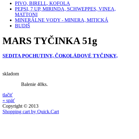
PIVO, BIRELL, KOFOLA
PEPSI, 7 UP, MIRINDA, SCHWEPPES, VINEA,
MATTONI
MINERÁLNE VODY - MINERA, MITICKÁ
BUDIŠ
MARS TYČINKA 51g
SEDITA POCHUTINY, ČOKOLÁDOVÉ TYČINKY,
skladom
Balenie 40ks.
tlačiť
« späť
Copyright © 2013
Shopping cart by Quick.Cart