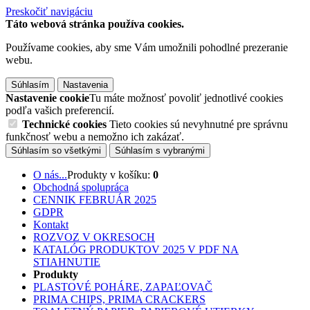
Preskočiť navigáciu
Táto webová stránka používa cookies.
Používame cookies, aby sme Vám umožnili pohodlné prezeranie
webu.
Súhlasím
Nastavenia
Nastavenie cookie
Tu máte možnosť povoliť jednotlivé cookies
podľa vašich preferencií.
Technické cookies
Tieto cookies sú nevyhnutné pre správnu
funkčnosť webu a nemožno ich zakázať.
Súhlasím so všetkými
Súhlasím s vybranými
O nás...
Produkty v košíku:
0
Obchodná spolupráca
CENNIK FEBRUÁR 2025
GDPR
Kontakt
ROZVOZ V OKRESOCH
KATALÓG PRODUKTOV 2025 V PDF NA
STIAHNUTIE
Produkty
PLASTOVÉ POHÁRE, ZAPAĽOVAČ
PRIMA CHIPS, PRIMA CRACKERS